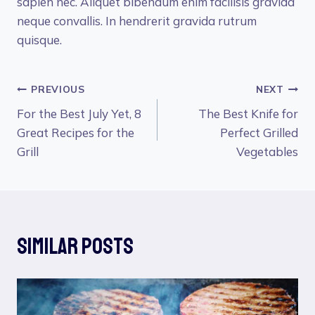
sapien nec. Aliquet bibendum enim facilisis gravida
neque convallis. In hendrerit gravida rutrum
quisque.
Post
PREVIOUS
NEXT
For the Best July Yet, 8
The Best Knife for
Navigation
Great Recipes for the
Perfect Grilled
Grill
Vegetables
Similar Posts